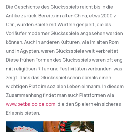
Die Geschichte des Glücksspiels reicht bis in die
Antike zurück. Bereits im alten China, etwa 2000 v.
Chr., wurden Spiele mit Würfeln gespielt, die als
Vorläufer moderner Glücksspiele angesehen werden
können. Auch in anderen Kulturen, wie im alten Rom
und in Ägypten, waren Glücksspiele weit verbreitet.
Diese frühen Formen des Glücksspiels waren oft eng
mit religiösen Riten und Festivitäten verbunden, was
zeigt, dass das Glücksspiel schon damals einen
wichtigen Platz im sozialen Leben einnahm. In diesem
Zusammenhang findet man auch Plattformen wie
www.betbaloo.de.com
, die den Spielern ein sicheres
Erlebnis bieten.