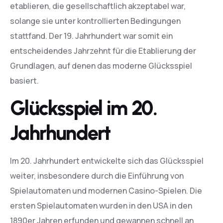
etablieren, die gesellschaftlich akzeptabel war,
solange sie unter kontrollierten Bedingungen
stattfand. Der 19. Jahrhundert war somit ein
entscheidendes Jahrzehnt für die Etablierung der
Grundlagen, auf denen das moderne Glücksspiel
basiert.
Glücksspiel im 20.
Jahrhundert
Im 20. Jahrhundert entwickelte sich das Glücksspiel
weiter, insbesondere durch die Einführung von
Spielautomaten und modernen Casino-Spielen. Die
ersten Spielautomaten wurden in den USA in den
1890er Jahren erfunden und gewannen schnell an