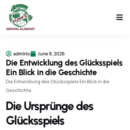
admlnlx
June 8, 2026
Die Entwicklung des Glücksspiels
Ein Blick in die Geschichte
Die Entwicklung des Glücksspiels Ein Blick in die
Geschichte
Die Ursprünge des
Glücksspiels