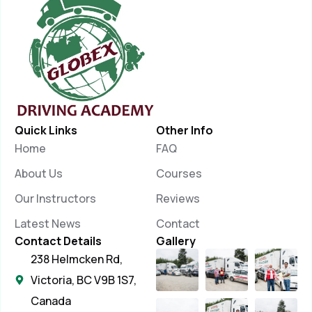
Quick Links
Other Info
Home
FAQ
About Us
Courses
Our Instructors
Reviews
Latest News
Contact
Contact Details
Gallery
238 Helmcken Rd,
Victoria, BC V9B 1S7,
Canada