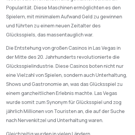
Popularität. Diese Maschinen ermöglichten es den
Spielern, mit minimalem Aufwand Geld zu gewinnen
und führten zu einem neuen Zeitalter des
Glücksspiels, das massentauglich war.
Die Entstehung von großen Casinos in Las Vegas in
der Mitte des 20. Jahrhunderts revolutionierte die
Glücksspielindustrie. Diese Casinos boten nicht nur
eine Vielzahl von Spielen, sondern auch Unterhaltung,
Shows und Gastronomie an, was das Glücksspiel zu
einem ganzheitlichen Erlebnis machte. Las Vegas
wurde somit zum Synonym für Glücksspiel und zog
jährlich Millionen von Touristen an, die auf der Suche
nach Nervenkitzel und Unterhaltung waren.
Gleichzeitig wurden in vielen Ländern