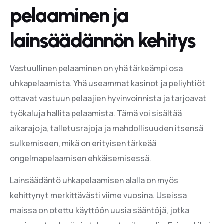
pelaaminen ja
lainsäädännön kehitys
Vastuullinen pelaaminen on yhä tärkeämpi osa
uhkapelaamista. Yhä useammat kasinot ja peliyhtiöt
ottavat vastuun pelaajien hyvinvoinnista ja tarjoavat
työkaluja hallita pelaamista. Tämä voi sisältää
aikarajoja, talletusrajoja ja mahdollisuuden itsensä
sulkemiseen, mikä on erityisen tärkeää
ongelmapelaamisen ehkäisemisessä.
Lainsäädäntö uhkapelaamisen alalla on myös
kehittynyt merkittävästi viime vuosina. Useissa
maissa on otettu käyttöön uusia sääntöjä, jotka