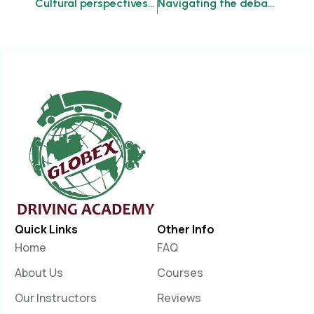
Cultural perspectives on gambling How traditions shape betting behaviors worldwide
Navigating the debate online casinos versus land-based experiences
Quick Links
Other Info
Home
FAQ
About Us
Courses
Our Instructors
Reviews