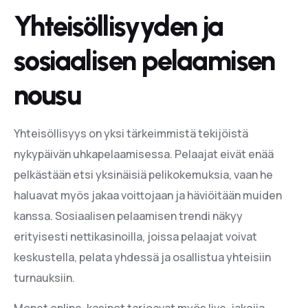
Yhteisöllisyyden ja
sosiaalisen pelaamisen
nousu
Yhteisöllisyys on yksi tärkeimmistä tekijöistä
nykypäivän uhkapelaamisessa. Pelaajat eivät enää
pelkästään etsi yksinäisiä pelikokemuksia, vaan he
haluavat myös jakaa voittojaan ja häviöitään muiden
kanssa. Sosiaalisen pelaamisen trendi näkyy
erityisesti nettikasinoilla, joissa pelaajat voivat
keskustella, pelata yhdessä ja osallistua yhteisiin
turnauksiin.