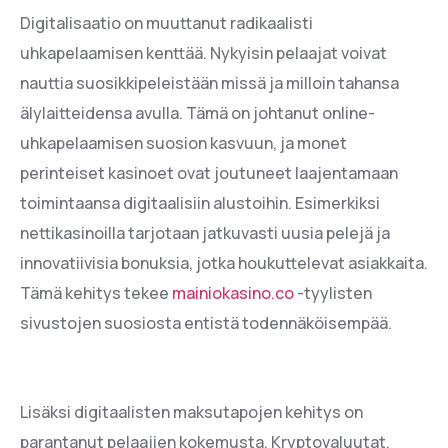
Digitalisaatio on muuttanut radikaalisti
uhkapelaamisen kenttää. Nykyisin pelaajat voivat
nauttia suosikkipeleistään missä ja milloin tahansa
älylaitteidensa avulla. Tämä on johtanut online-
uhkapelaamisen suosion kasvuun, ja monet
perinteiset kasinoet ovat joutuneet laajentamaan
toimintaansa digitaalisiin alustoihin. Esimerkiksi
nettikasinoilla tarjotaan jatkuvasti uusia pelejä ja
innovatiivisia bonuksia, jotka houkuttelevat asiakkaita.
Tämä kehitys tekee
mainiokasino.co
-tyylisten
sivustojen suosiosta entistä todennäköisempää.
Lisäksi digitaalisten maksutapojen kehitys on
parantanut pelaajien kokemusta. Kryptovaluutat,