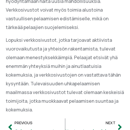
hyödyntämään näitä uusia mahdollisuuksia.
Verkkosivustot voivat myös toimia alustoina
vastuullisen pelaamisen edistämiselle, mikä on
tärkeää pelaajien suojelemiseksi.
Lopuksi verkkosivustot, jotka tarjoavat aktiivista
vuorovaikutusta ja yhteisön rakentamista, tulevat
olemaan menestyksekkäimpiä. Pelaajat etsivät yhä
enemmän yhteyksiä muihin ja ainutlaatuisia
kokemuksia, ja verkkosivustojen on vastattava tähän
kysyntään. Tulevaisuuden uhkapelaamisen
maailmassa verkkosivustot tulevat olemaan keskeisiä
toimijoita, jotka muokkaavat pelaamisen suuntaa ja
kokemuksia.
PREVIOUS
NEXT