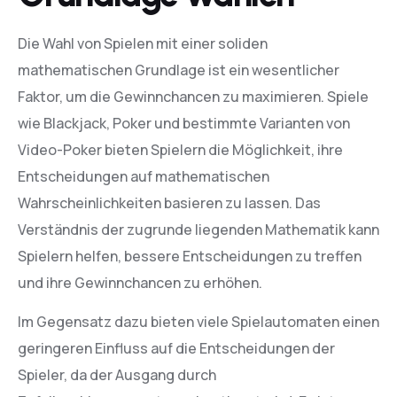
Die Wahl von Spielen mit einer soliden
mathematischen Grundlage ist ein wesentlicher
Faktor, um die Gewinnchancen zu maximieren. Spiele
wie Blackjack, Poker und bestimmte Varianten von
Video-Poker bieten Spielern die Möglichkeit, ihre
Entscheidungen auf mathematischen
Wahrscheinlichkeiten basieren zu lassen. Das
Verständnis der zugrunde liegenden Mathematik kann
Spielern helfen, bessere Entscheidungen zu treffen
und ihre Gewinnchancen zu erhöhen.
Im Gegensatz dazu bieten viele Spielautomaten einen
geringeren Einfluss auf die Entscheidungen der
Spieler, da der Ausgang durch