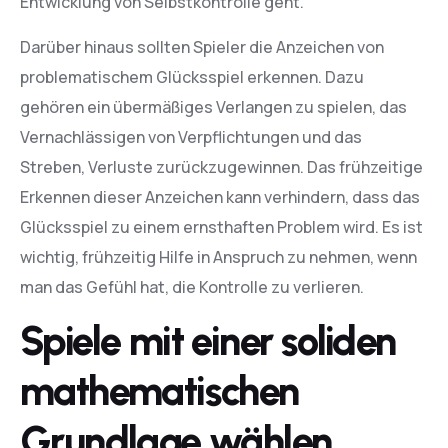
Entwicklung von Selbstkontrolle geht.
Darüber hinaus sollten Spieler die Anzeichen von
problematischem Glücksspiel erkennen. Dazu
gehören ein übermäßiges Verlangen zu spielen, das
Vernachlässigen von Verpflichtungen und das
Streben, Verluste zurückzugewinnen. Das frühzeitige
Erkennen dieser Anzeichen kann verhindern, dass das
Glücksspiel zu einem ernsthaften Problem wird. Es ist
wichtig, frühzeitig Hilfe in Anspruch zu nehmen, wenn
man das Gefühl hat, die Kontrolle zu verlieren.
Spiele mit einer soliden
mathematischen
Grundlage wählen