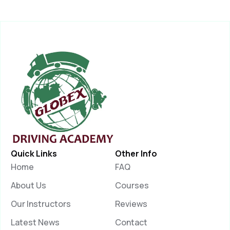
Quick Links
Other Info
Home
FAQ
About Us
Courses
Our Instructors
Reviews
Latest News
Contact