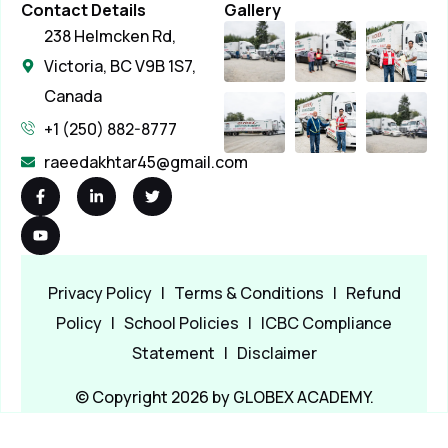
Contact Details
Gallery
238 Helmcken Rd,
Victoria, BC V9B 1S7,
Canada
+1 (250) 882-8777
raeedakhtar45@gmail.com
Privacy Policy
|
Terms & Conditions
|
Refund
Policy
|
School Policies
|
ICBC Compliance
Statement
|
Disclaimer
© Copyright 2026 by GLOBEX ACADEMY.