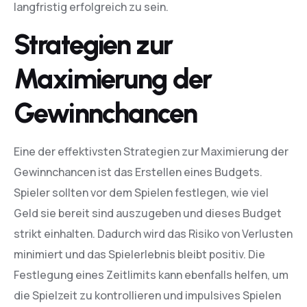
langfristig erfolgreich zu sein.
Strategien zur
Maximierung der
Gewinnchancen
Eine der effektivsten Strategien zur Maximierung der
Gewinnchancen ist das Erstellen eines Budgets.
Spieler sollten vor dem Spielen festlegen, wie viel
Geld sie bereit sind auszugeben und dieses Budget
strikt einhalten. Dadurch wird das Risiko von Verlusten
minimiert und das Spielerlebnis bleibt positiv. Die
Festlegung eines Zeitlimits kann ebenfalls helfen, um
die Spielzeit zu kontrollieren und impulsives Spielen