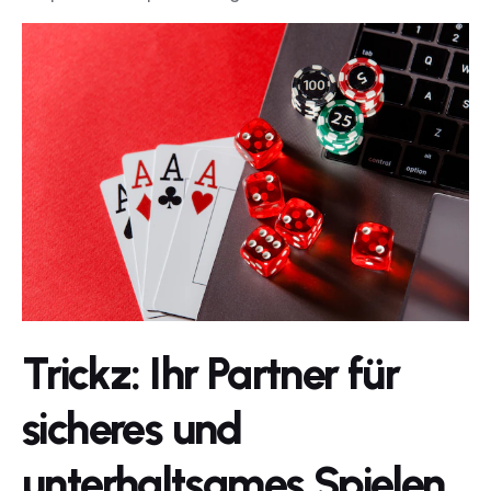
Trickz: Ihr Partner für
sicheres und
unterhaltsames Spielen