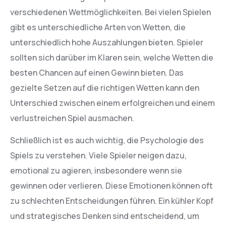
verschiedenen Wettmöglichkeiten. Bei vielen Spielen
gibt es unterschiedliche Arten von Wetten, die
unterschiedlich hohe Auszahlungen bieten. Spieler
sollten sich darüber im Klaren sein, welche Wetten die
besten Chancen auf einen Gewinn bieten. Das
gezielte Setzen auf die richtigen Wetten kann den
Unterschied zwischen einem erfolgreichen und einem
verlustreichen Spiel ausmachen.
Schließlich ist es auch wichtig, die Psychologie des
Spiels zu verstehen. Viele Spieler neigen dazu,
emotional zu agieren, insbesondere wenn sie
gewinnen oder verlieren. Diese Emotionen können oft
zu schlechten Entscheidungen führen. Ein kühler Kopf
und strategisches Denken sind entscheidend, um