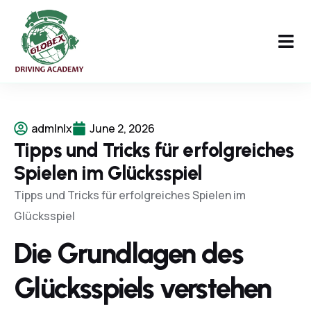
admlnlx
June 2, 2026
Tipps und Tricks für erfolgreiches
Spielen im Glücksspiel
Tipps und Tricks für erfolgreiches Spielen im
Glücksspiel
Die Grundlagen des
Glücksspiels verstehen