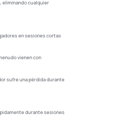
 eliminando cualquier
ugadores en sesiones cortas
a menudo vienen con
dor sufre una pérdida durante
 rápidamente durante sesiones