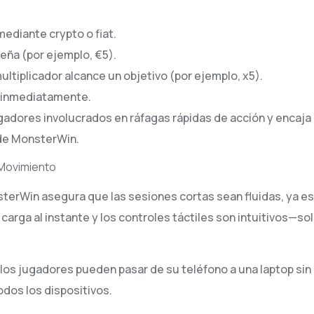
ediante crypto o fiat.
ña (por ejemplo, €5).
ltiplicador alcance un objetivo (por ejemplo, x5).
ir inmediatamente.
ugadores involucrados en ráfagas rápidas de acción y encaj
de MonsterWin.
 Movimiento
terWin asegura que las sesiones cortas sean fluidas, ya es
 carga al instante y los controles táctiles son intuitivos—sol
 los jugadores pueden pasar de su teléfono a una laptop sin
odos los dispositivos.