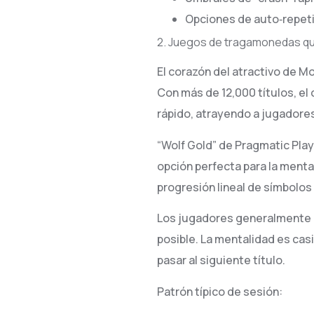
Opciones de auto‑repet
2. Juegos de tragamonedas q
El corazón del atractivo de M
Con más de 12,000 títulos, el
rápido, atrayendo a jugadore
“Wolf Gold” de Pragmatic Pla
opción perfecta para la menta
progresión lineal de símbolo
Los jugadores generalmente a
posible. La mentalidad es casi
pasar al siguiente título.
Patrón típico de sesión: