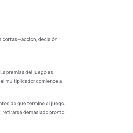
s cortas—acción, decisión
 La premisa del juego es
 el multiplicador comience a
ntes de que termine el juego.
; retirarse demasiado pronto