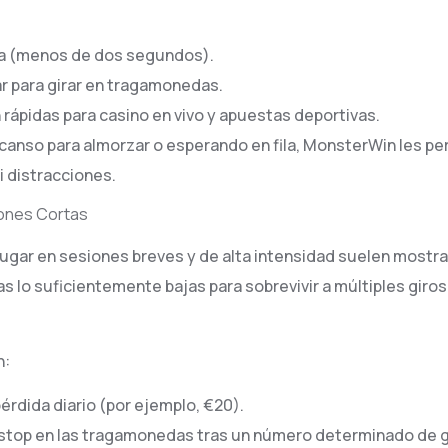
na (menos de dos segundos).
ar para girar en tragamonedas.
rápidas para casino en vivo y apuestas deportivas.
anso para almorzar o esperando en fila, MonsterWin les per
i distracciones.
iones Cortas
ugar en sesiones breves y de alta intensidad suelen mostrar
 lo suficientemente bajas para sobrevivir a múltiples giros,
n:
pérdida diario (por ejemplo, €20).
stop en las tragamonedas tras un número determinado de g