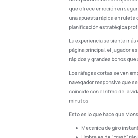
que ofrece emoción en segun
una apuesta rápida en ruleta
planificación estratégica pro
La experiencia se siente más 
página principal, el jugador 
rápidos y grandes bonos que s
Los ráfagas cortas se ven amp
navegador responsive que se 
coincide con el ritmo de la v
minutos.
Esto es lo que hace que Mons
Mecánica de giro insta
Umbrales de “crash” ráp