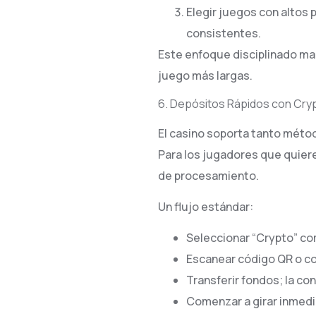
Elegir juegos con altos 
consistentes.
Este enfoque disciplinado man
juego más largas.
6. Depósitos Rápidos con Cryp
El casino soporta tanto méto
Para los jugadores que quier
de procesamiento.
Un flujo estándar:
Seleccionar “Crypto” c
Escanear código QR o copi
Transferir fondos; la c
Comenzar a girar inmed