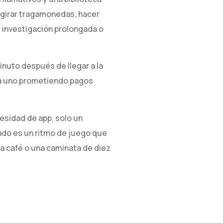
girar tragamonedas, hacer
 investigación prolongada o
nuto después de llegar a la
cada uno prometiendo pagos
esidad de app, solo un
ado es un ritmo de juego que
ra café o una caminata de diez