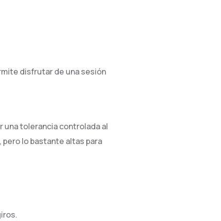
mite disfrutar de una sesión
 una tolerancia controlada al
 pero lo bastante altas para
iros.