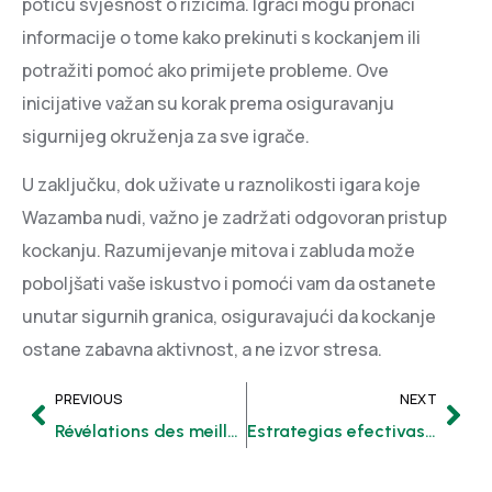
potiču svjesnost o rizicima. Igrači mogu pronaći
informacije o tome kako prekinuti s kockanjem ili
potražiti pomoć ako primijete probleme. Ove
inicijative važan su korak prema osiguravanju
sigurnijeg okruženja za sve igrače.
U zaključku, dok uživate u raznolikosti igara koje
Wazamba nudi, važno je zadržati odgovoran pristup
kockanju. Razumijevanje mitova i zabluda može
poboljšati vaše iskustvo i pomoći vam da ostanete
unutar sigurnih granica, osiguravajući da kockanje
ostane zabavna aktivnost, a ne izvor stresa.
PREVIOUS
NEXT
Révélations des meilleurs casinos une analyse détaillée des avis clients
Estrategias efectivas para gestionar tus finanzas al apostar