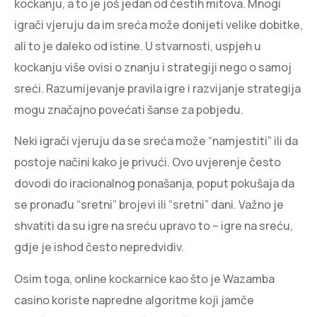
kockanju, a to je još jedan od čestih mitova. Mnogi
igrači vjeruju da im sreća može donijeti velike dobitke,
ali to je daleko od istine. U stvarnosti, uspjeh u
kockanju više ovisi o znanju i strategiji nego o samoj
sreći. Razumijevanje pravila igre i razvijanje strategija
mogu značajno povećati šanse za pobjedu.
Neki igrači vjeruju da se sreća može “namjestiti” ili da
postoje načini kako je privući. Ovo uvjerenje često
dovodi do iracionalnog ponašanja, poput pokušaja da
se pronađu “sretni” brojevi ili “sretni” dani. Važno je
shvatiti da su igre na sreću upravo to – igre na sreću,
gdje je ishod često nepredvidiv.
Osim toga, online kockarnice kao što je Wazamba
casino koriste napredne algoritme koji jamče