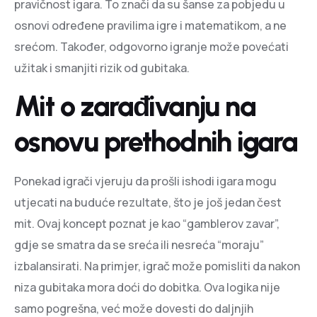
pravičnost igara. To znači da su šanse za pobjedu u
osnovi određene pravilima igre i matematikom, a ne
srećom. Također, odgovorno igranje može povećati
užitak i smanjiti rizik od gubitaka.
Mit o zarađivanju na
osnovu prethodnih igara
Ponekad igrači vjeruju da prošli ishodi igara mogu
utjecati na buduće rezultate, što je još jedan čest
mit. Ovaj koncept poznat je kao “gamblerov zavar”,
gdje se smatra da se sreća ili nesreća “moraju”
izbalansirati. Na primjer, igrač može pomisliti da nakon
niza gubitaka mora doći do dobitka. Ova logika nije
samo pogrešna, već može dovesti do daljnjih