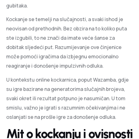
gubitaka.
Kockanje se temelji na slučajnosti, a svaki ishod je
neovisan od prethodnih. Bez obzira na to koliko puta
ste izgubili, to ne znači da imate veće šanse za
dobitak sljedeći put. Razumijevanje ove činjenice
može pomoći igračima da izbjegnu emocionalno
reagiranje i donošenje impulzivnih odluka.
U kontekstu online kockarnica, poput Wazamba, gdje
su igre bazirane na generatorima slučajnih brojeva,
svaki okret ili rezultat potpuno je nasumičan. U tom
smislu, važno je igrati s razumnim očekivanjima i ne
oslanjati se na prošle igre za donošenje odluka.
Mit o kockanju i ovisnosti