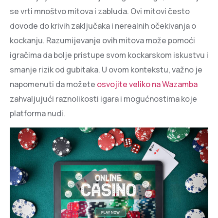
se vrti mnoštvo mitova i zabluda. Ovi mitovi često
dovode do krivih zaključaka i nerealnih očekivanja o
kockanju. Razumijevanje ovih mitova može pomoći
igračima da bolje pristupe svom kockarskom iskustvu i
smanje rizik od gubitaka. U ovom kontekstu, važno je
napomenuti da možete
osvojite veliko na Wazamba
zahvaljujući raznolikosti igara i mogućnostima koje
platforma nudi.